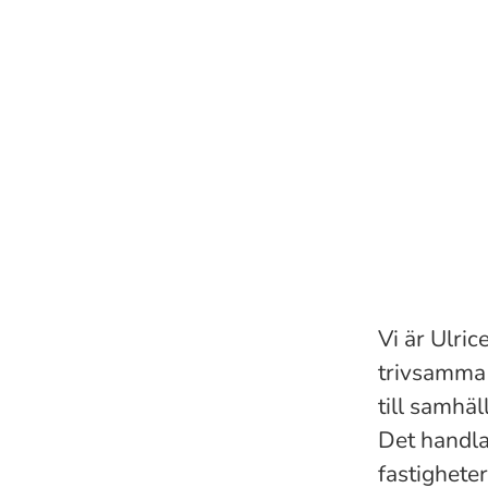
Vi är Ulri
trivsamma 
till samhä
Det handla
fastigheter