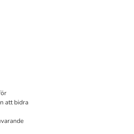
för
 att bidra
nuvarande