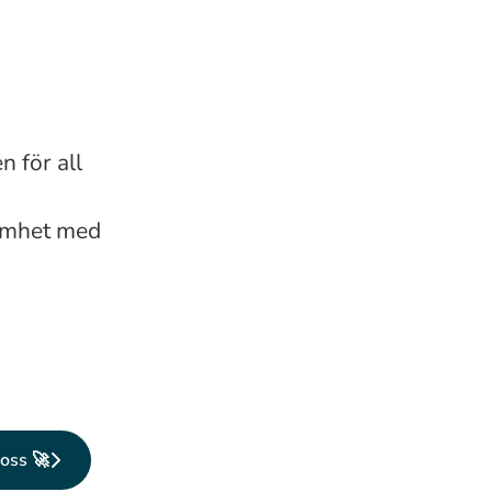
n för all
samhet med
 oss 🚀