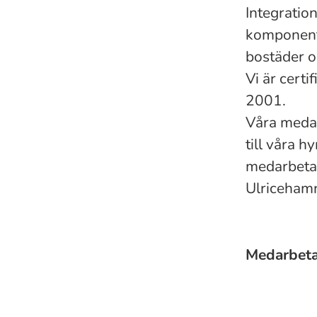
Integratio
komponent 
bostäder o
Vi är cert
2001.
Våra medar
till våra h
medarbetar
Ulriceham
Medarbet