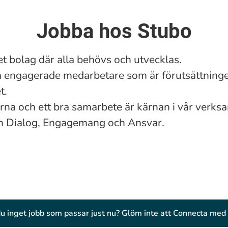
Jobba hos Stubo
itet bolag där alla behövs och utvecklas.
a engagerade medarbetare som är förutsättninge
t.
na och ett bra samarbete är kärnan i vår verk
n Dialog, Engagemang och Ansvar.
du inget jobb som passar just nu? Glöm inte att Connecta med