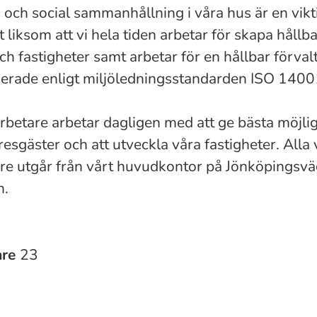
n och social sammanhållning i våra hus är en vikt
liksom att vi hela tiden arbetar för skapa hållb
ch fastigheter samt arbetar för en hållbar förval
ifierade enligt miljöledningsstandarden ISO 140
betare arbetar dagligen med att ge bästa möjlig
yresgäster och att utveckla våra fastigheter. Alla
e utgår från vårt huvudkontor på Jönköpingsvä
n.
are
23