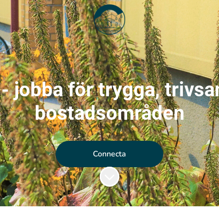
- jobba för trygga, trivs
bostadsområden
Connecta
Skrolla för mer innehåll