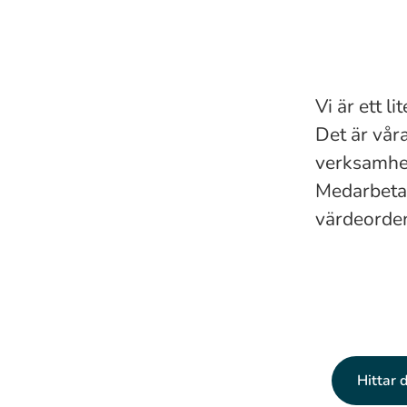
Vi är ett l
Det är vår
verksamhe
Medarbetar
värdeorde
Hittar 