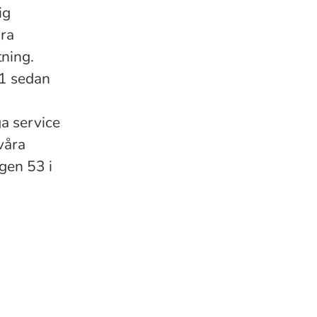
ig
ara
tning.
01 sedan
a service
 våra
gen 53 i